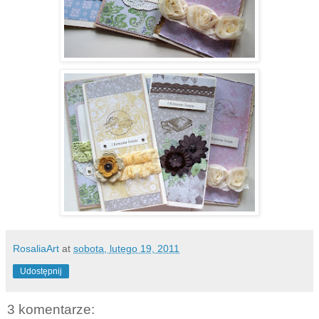
RosaliaArt
at
sobota, lutego 19, 2011
Udostępnij
3 komentarze: