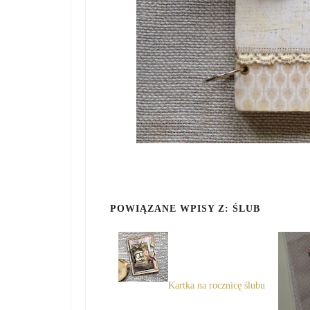
POWIĄZANE WPISY Z:
ŚLUB
Kartka na rocznicę ślubu