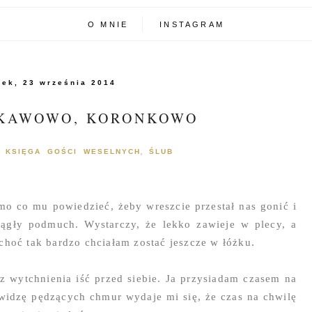
O MNIE
INSTAGRAM
rek, 23 września 2014
 KAWOWO, KORONKOWO
KSIĘGA GOŚCI WESELNYCH
ŚLUB
,
,
mo co mu powiedzieć, żeby wreszcie przestał nas gonić i
iągły podmuch. Wystarczy, że lekko zawieje w plecy, a
choć tak bardzo chciałam zostać jeszcze w łóżku.
ez wytchnienia iść przed siebie. Ja przysiadam czasem na
 widzę pędzących chmur wydaje mi się, że czas na chwilę