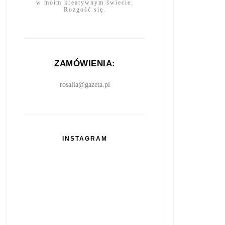
w moim kreatywnym świecie.
Rozgość się.
ZAMÓWIENIA:
rosalia@gazeta.pl
INSTAGRAM